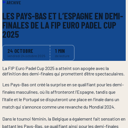
ARCHIVE
LES PAYS-BAS ET L’ESPAGNE EN DEMI-
FINALES DE LA FIP EURO PADEL CUP
2025
24 OCTOBRE
1
MIN
vendredi 24 octobre 2025
de lecture
La FIP Euro Padel Cup 2025 a atteint son apogée avec la
définition des demi-finales qui promettent d’être spectaculaires.
Les Pays-Bas ont créé la surprise en se qualifiant pour les demi-
finales masculines, où ils affronteront l’Espagne, tandis que
l’Italie et le Portugal se disputeront une place en finale dans un
match qui s’annonce comme une revanche du Mondial 2024.
Dans le tournoi féminin, la Belgique a également fait sensation en
battant les Pays-Bas, se qualifiant ainsi pour les demi-finales