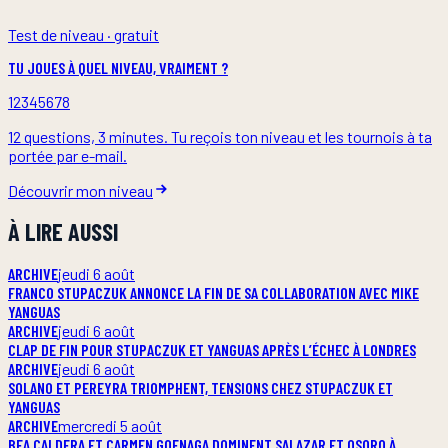
Test de niveau · gratuit
TU JOUES À QUEL NIVEAU, VRAIMENT ?
1
2
3
4
5
6
7
8
12 questions, 3 minutes. Tu reçois ton niveau et les tournois à ta
portée par e-mail.
Découvrir mon niveau
À LIRE AUSSI
ARCHIVE
jeudi 6 août
FRANCO STUPACZUK ANNONCE LA FIN DE SA COLLABORATION AVEC MIKE
YANGUAS
ARCHIVE
jeudi 6 août
CLAP DE FIN POUR STUPACZUK ET YANGUAS APRÈS L’ÉCHEC À LONDRES
ARCHIVE
jeudi 6 août
SOLANO ET PEREYRA TRIOMPHENT, TENSIONS CHEZ STUPACZUK ET
YANGUAS
ARCHIVE
mercredi 5 août
BEA CALDERA ET CARMEN GOENAGA DOMINENT SALAZAR ET OSORO À