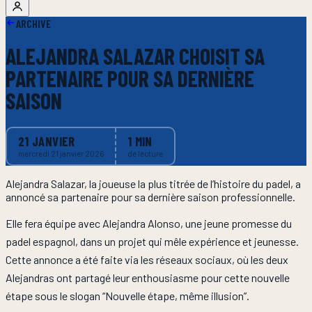
ARCHIVE
ALEJANDRA SALAZAR CHOISIT SA
PARTENAIRE POUR SA DERNIÈRE
SAISON
21 JANVIER
1
MIN
mercredi 21 janvier 2026
de lecture
Alejandra Salazar, la joueuse la plus titrée de l’histoire du padel, a
annoncé sa partenaire pour sa dernière saison professionnelle.
Elle fera équipe avec Alejandra Alonso, une jeune promesse du
padel espagnol, dans un projet qui mêle expérience et jeunesse.
Cette annonce a été faite via les réseaux sociaux, où les deux
Alejandras ont partagé leur enthousiasme pour cette nouvelle
étape sous le slogan “Nouvelle étape, même illusion”.