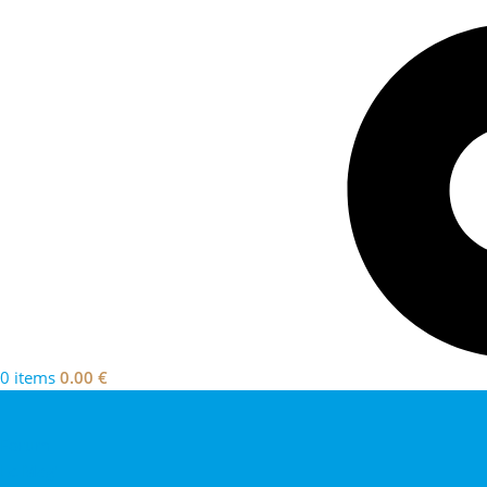
0 items
0.00
€
Forum
Le Mag’